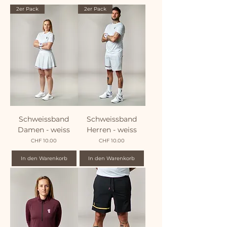
2er Pack
2er Pack
Schweissband
Schweissband
Damen - weiss
Herren - weiss
Preis
Preis
CHF 10.00
CHF 10.00
In den Warenkorb
In den Warenkorb