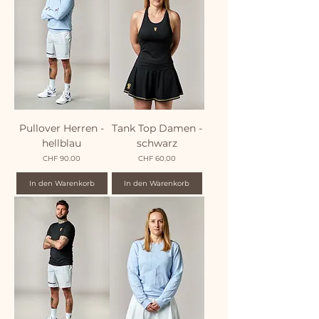
Pullover Herren -
Tank Top Damen -
hellblau
schwarz
Preis
Preis
CHF 90.00
CHF 60.00
In den Warenkorb
In den Warenkorb