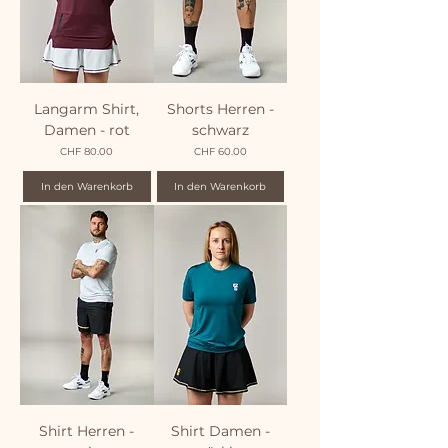
Langarm Shirt,
Shorts Herren -
Damen - rot
schwarz
Preis
Preis
CHF 80.00
CHF 60.00
In den Warenkorb
In den Warenkorb
Shirt Herren -
Shirt Damen -