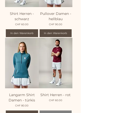
Shirt Herren -
Pullover Damen -
schwarz
hellblau
Preis
Preis
CHF 60.00
CHF 90.00
In den Warenkorb
In den Warenkorb
Langarm Shirt
Shirt Herren - rot
Damen - türkis
Preis
CHF 60.00
Preis
CHF 80.00