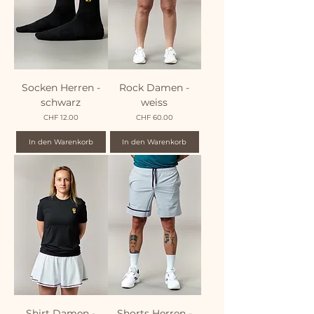
Socken Herren -
Rock Damen -
schwarz
weiss
Preis
Preis
CHF 12.00
CHF 60.00
In den Warenkorb
In den Warenkorb
Shirt Damen -
Shorts Herren -